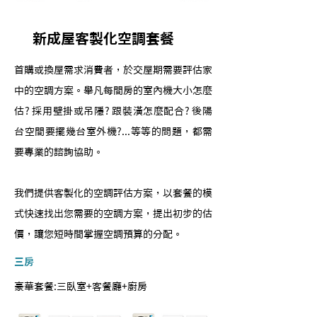
新成屋客製化空調套餐
首購或換屋需求消費者，於交屋期需要評估家
中的空調方案。舉凡每間房的室內機大小怎麼
估? 採用壁掛或吊隱? 跟裝潢怎麼配合? 後陽
台空間要擺幾台室外機?...等等的問題，都需
要專業的諮詢協助。
我們提供客製化的空調評估方案，以套餐的模
式快速找出您需要的空調方案，提出初步的估
價，讓您短時間掌握空調預算的分配。
​三房
豪華套餐:三臥室+客餐廳+廚房